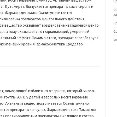
ием, носит название Омнитус. Активным веществом
С
ся Бутомират. Выпускается препарат в виде сиропа и
Ср
ок. Фармакодинамика Омнитус считается
а
окашлевым препаратом центрального действия.
С
ое вещество оказывает воздействие на кашлевой центр.
аря этому оказывается отхаркивающий, умеренный
С
ельный эффект. Помимо этого, препарат способствует
У
оксигенации крови. Фармакокинетика Средство
ат, помогающий избавиться от гриппа, который вызван
и группы А и В у детей и взрослых носит название
ю. Активным веществом считается Осельтамивир.
ается препарат в капсулах. Фармакокинетика Тамифлю
тся противовирусным препаратом. Входящее в состав