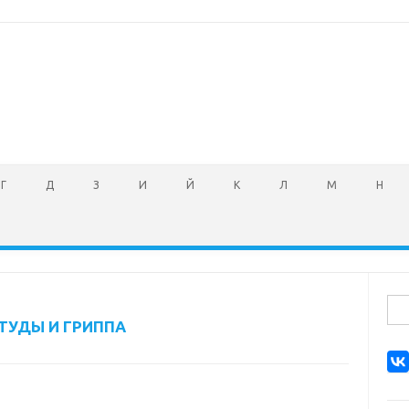
Г
Д
З
И
Й
К
Л
М
Н
Най
ТУДЫ И ГРИППА