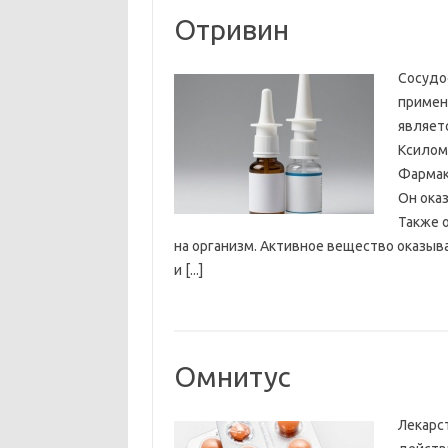
Отривин
Сосудо
примен
являет
Ксилом
Фармак
Он ока
Также 
на организм. Активное вещество оказыв
и [...]
Омнитус
Лекарс