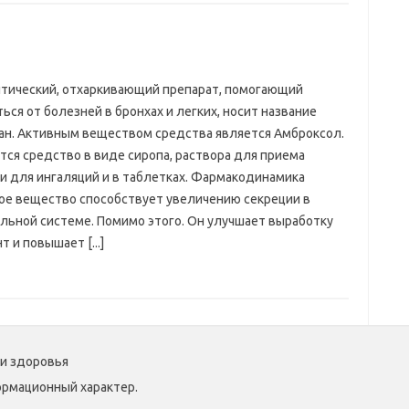
тический, отхаркивающий препарат, помогающий
ься от болезней в бронхах и легких, носит название
ан. Активным веществом средства является Амброксол.
тся средство в виде сиропа, раствора для приема
 и для ингаляций и в таблетках. Фармакодинамика
ое вещество способствует увеличению секреции в
льной системе. Помимо этого. Он улучшает выработку
 и повышает [...]
 и здоровья
ормационный характер.