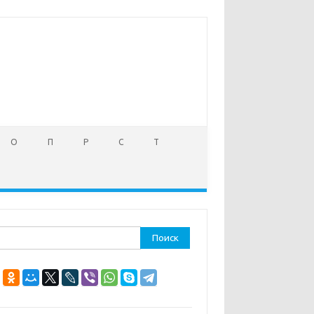
О
П
Р
С
Т
ти: