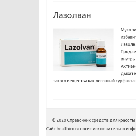
Лазолван
Муколи
избавит
Лазолв
Продае
внутрь
Активн
дыхате
такого вещества как легочный сурфактант
© 2020 Справочник средств для красоты
Сайт healthico.ru носит исключительно инф