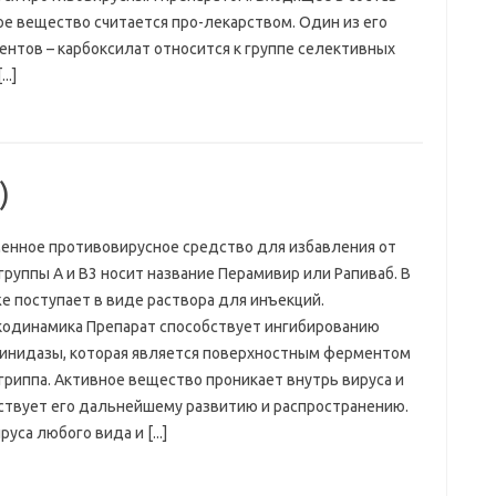
ое вещество считается про-лекарством. Один из его
ентов – карбоксилат относится к группе селективных
..]
)
енное противовирусное средство для избавления от
группы А и В3 носит название Перамивир или Рапиваб. В
е поступает в виде раствора для инъекций.
одинамика Препарат способствует ингибированию
инидазы, которая является поверхностным ферментом
гриппа. Активное вещество проникает внутрь вируса и
ствует его дальнейшему развитию и распространению.
са любого вида и [...]