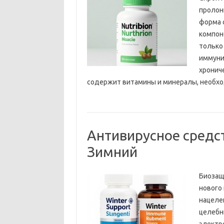
пролон
форма 
компон
только 
иммунит
хронич
содержит витамины и минералы, необход
Антивирусное средс
Зимний
Биозащ
нового
нацеле
целебн