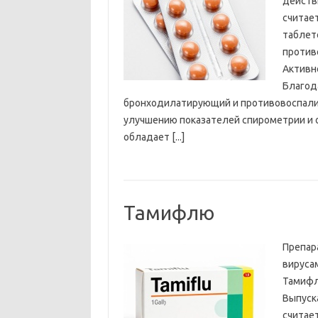
действ
считает
таблет
против
Активн
Благод
бронходилатирующий и противовоспалит
улучшению показателей спирометрии и 
обладает [...]
Тамифлю
Препар
вирусам
Тамифл
Выпуск
считае