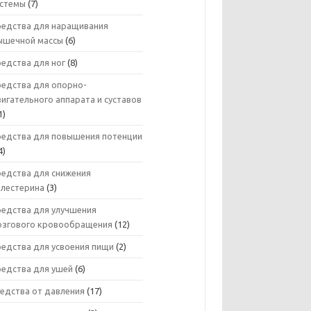
истемы
(7)
редства для наращивания
ышечной массы
(6)
едства для ног
(8)
редства для опорно-
игательного аппарата и суставов
1)
редства для повышения потенции
4)
редства для снижения
олестерина
(3)
редства для улучшения
озгового кровообращения
(12)
редства для усвоения пищи
(2)
редства для ушей
(6)
едства от давления
(17)