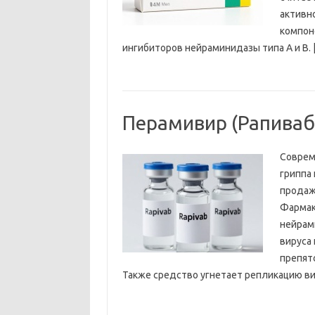
активн
компон
ингибиторов нейраминидазы типа А и В. [.
Перамивир (Рапиваб
Соврем
гриппа 
продаж
Фармак
нейрам
вируса 
препят
Также средство угнетает репликацию виру