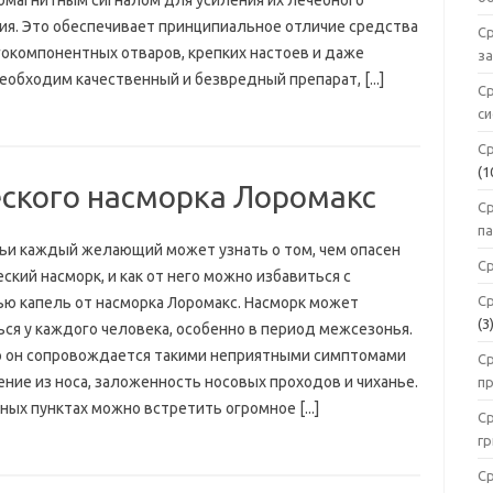
омагнитным сигналом для усиления их лечебного
ия. Это обеспечивает принципиальное отличие средства
Ср
гокомпонентных отваров, крепких настоев и даже
з
еобходим качественный и безвредный препарат, [...]
С
с
С
(1
еского насморка Лоромакс
Ср
п
тьи каждый желающий может узнать о том, чем опасен
Ср
ский насморк, и как от него можно избавиться с
Ср
ю капель от насморка Лоромакс. Насморк может
(3
ься у каждого человека, особенно в период межсезонья.
 он сопровождается такими неприятными симптомами
С
ение из носа, заложенность носовых проходов и чиханье.
п
ных пунктах можно встретить огромное [...]
Ср
г
С