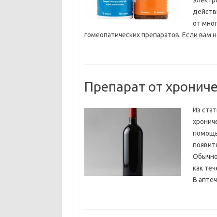
электр
действ
от мно
гомеопатических препаратов. Если вам н
Препарат от хронич
Из ста
хрониче
помощь
появит
Обычно
как теч
В аптеч