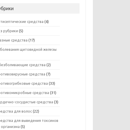
убрики
нтисептические средства
(4)
ез рубрики
(5)
азные средства
(17)
аболевания щитовидной железы
)
безболивающие средства
(2)
ротивовирусные средства
(7)
ротивогрибковые средства
(33)
ротивомикробные средства
(31)
ердечно-сосудистые средства
(3)
редства для волос
(22)
редства для выведения токсинов
з организма
(5)