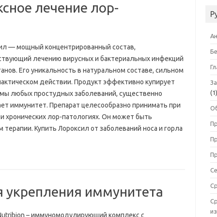
сное лечение лор-
Р
А
ил — мощный концентрированный состав,
Б
ствующий лечению вирусных и бактериальных инфекций
Гл
анов. Его уникальность в натуральном составе, сильном
актическом действии. Продукт эффективно купирует
З
(1
мы любых простудных заболеваний, существенно
ет иммунитет. Препарат целесообразно принимать при
О
 и хронических лор-патологиях. Он может быть
П
терапии. Купить Лороксил от заболеваний носа и горла
П
П
С
С
ля укрепления иммунитета
С
и
Nutribion – иммуномодулирующий комплекс с