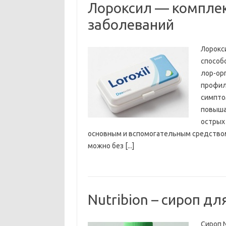
Лороксил — комплек
заболеваний
Лорокс
способ
лор-орг
профил
симпто
повыша
острых
основным и вспомогательным средством 
можно без [...]
Nutribion – сироп д
Сироп 