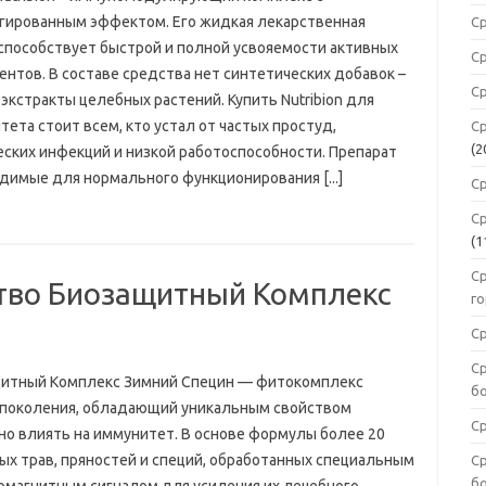
гированным эффектом. Его жидкая лекарственная
С
способствует быстрой и полной усвояемости активных
С
ентов. В составе средства нет синтетических добавок –
С
экстракты целебных растений. Купить Nutribion для
ета стоит всем, кто устал от частых простуд,
С
(2
еских инфекций и низкой работоспособности. Препарат
имые для нормального функционирования [...]
Ср
С
(1
С
тво Биозащитный Комплекс
г
С
Ср
итный Комплекс Зимний Специн — фитокомплекс
б
 поколения, обладающий уникальным свойством
С
но влиять на иммунитет. В основе формулы более 20
ых трав, пряностей и специй, обработанных специальным
С
б