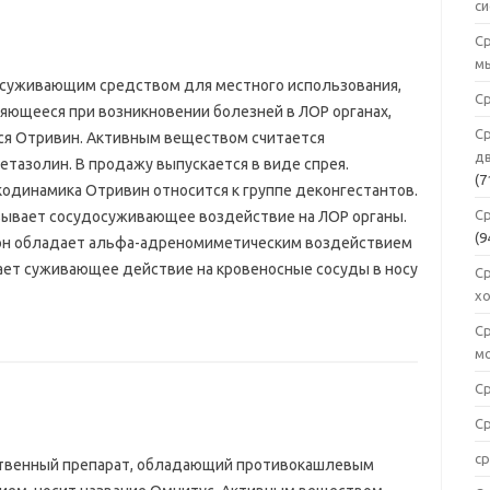
с
С
м
суживающим средством для местного использования,
Ср
яющееся при возникновении болезней в ЛОР органах,
С
ся Отривин. Активным веществом считается
дв
етазолин. В продажу выпускается в виде спрея.
(7
одинамика Отривин относится к группе деконгестантов.
С
зывает сосудосуживающее воздействие на ЛОР органы.
(9
он обладает альфа-адреномиметическим воздействием
ает суживающее действие на кровеносные сосуды в носу
С
х
С
м
С
С
ср
твенный препарат, обладающий противокашлевым