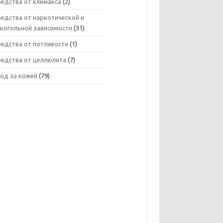
редства от климакса
(2)
едства от наркотической и
лкогольной зависимости
(31)
редства от потливости
(1)
редства от целлюлита
(7)
ход за кожей
(79)