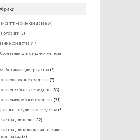
убрики
нтисептические средства
(4)
ез рубрики
(5)
азные средства
(17)
аболевания щитовидной железы
)
безболивающие средства
(2)
ротивовирусные средства
(7)
ротивогрибковые средства
(33)
ротивомикробные средства
(31)
ердечно-сосудистые средства
(3)
редства для волос
(22)
редства для выведения токсинов
з организма
(5)