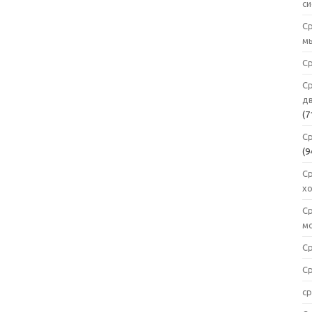
с
С
м
Ср
С
дв
(7
С
(9
С
х
С
м
С
С
ср