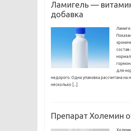
Ламигель — витами
добавка
Ламиге
Показа
хронич
состав
нормал
гормон
для но
недорого. Одна упаковка рассчитана на
несколько [...]
Препарат Холемин о
Холеми