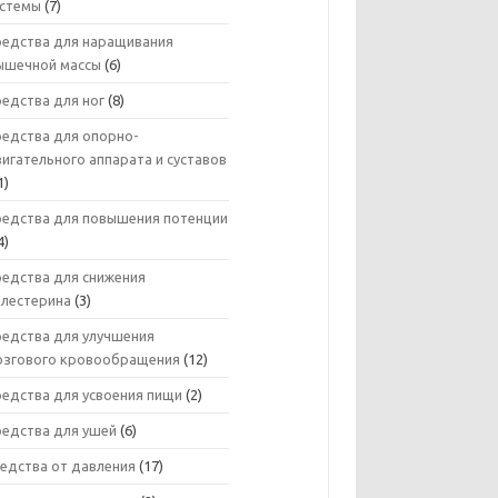
истемы
(7)
редства для наращивания
ышечной массы
(6)
едства для ног
(8)
редства для опорно-
игательного аппарата и суставов
1)
редства для повышения потенции
4)
редства для снижения
олестерина
(3)
редства для улучшения
озгового кровообращения
(12)
редства для усвоения пищи
(2)
редства для ушей
(6)
едства от давления
(17)