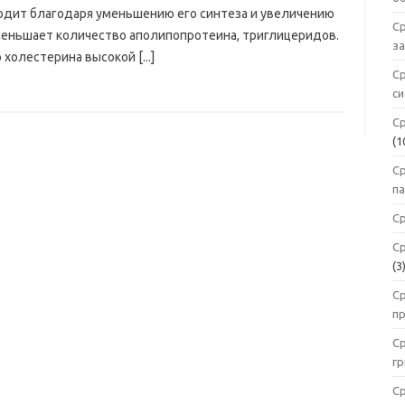
одит благодаря уменьшению его синтеза и увеличению
Ср
меньшает количество аполипопротеина, триглицеридов.
з
холестерина высокой [...]
С
с
С
(1
Ср
п
Ср
Ср
(3
С
п
Ср
г
С