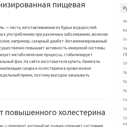
низированная пищевая
Р
А
ль — паста, изготавливаемая из бурых водорослей.
Б
на к употреблению при различных заболеваниях, включая
Гл
еские, например, сахарный диабет. Витаминизированный
 существенно повышает активность иммунной системы,
З
(1
изует метаболические процессы, стабилизирует
альный фон. На сайте изготовителя купить Ламигель
О
рмализации сахара и холестерина в крови можно
П
 недельный прием, поэтому выгодно заказывать
П
П
С
С
т повышенного холестерина
С
и
н — препарат, который не только улучшает состояние