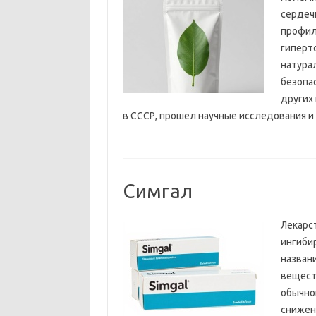
сердеч
профил
гиперт
натура
безопа
других
в СССР, прошел научные исследования и д
Симгал
Лекарс
ингиби
назван
вещест
обычно
снижен