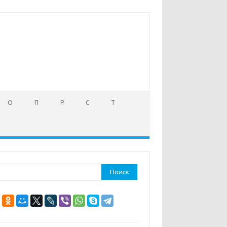
О
П
Р
С
Т
ти: