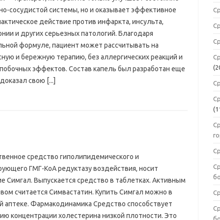
но-сосудистой системы, но и оказывает эффективное
С
актическое действие против инфаркта, инсульта,
С
онии и других серьезных патологий. Благодаря
С
льной формуле, пациент может рассчитывать на
сную и бережную терапию, без аллергических реакций и
С
(2
 побочных эффектов. Состав капель был разработан еще
оказал свою [...]
Ср
С
(1
С
г
С
твенное средство гиполипидемического и
Ср
рующего ГМГ-КоА редуктазу воздействия, носит
б
ие Симгал. Выпускается средство в таблетках. Активным
вом считается Симвастатин. Купить Симгал можно в
С
й аптеке. Фармакодинамика Средство способствует
С
ию концентрации холестерина низкой плотности. Это
б