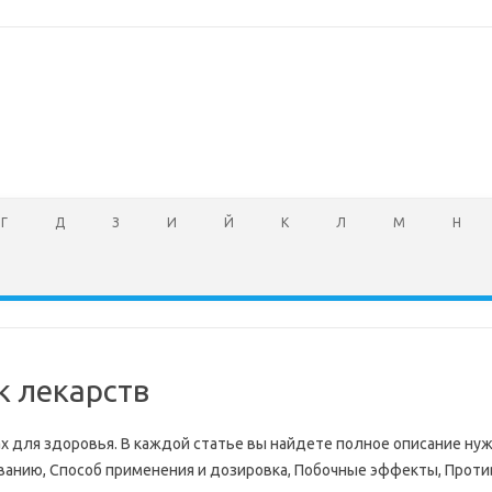
Г
Д
З
И
Й
К
Л
М
Н
к лекарств
арах для здоровья. В каждой статье вы найдете полное описание н
ванию, Способ применения и дозировка, Побочные эффекты, Проти