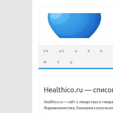
Skip to content
0-9
A-Z
А
Б
В
Ф
Х
Ц
Healthico.ru — списо
Healthico.ru — сайт о лекарствах и тов
Фармакокинетика, Показания к использо