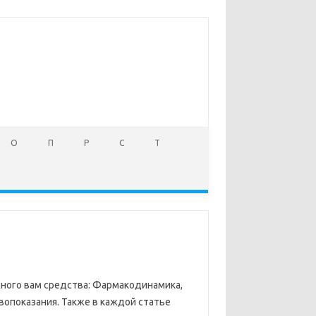
О
П
Р
С
Т
ужного вам средства: Фармакодинамика,
вопоказания. Также в каждой статье