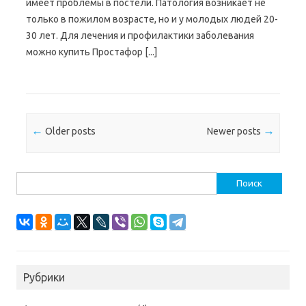
имеет проблемы в постели. Патология возникает не
только в пожилом возрасте, но и у молодых людей 20-
30 лет. Для лечения и профилактики заболевания
можно купить Простафор [...]
Post navigation
←
→
Older posts
Newer posts
Найти:
Рубрики