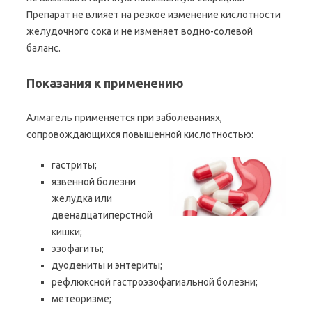
Препарат не влияет на резкое изменение кислотности
желудочного сока и не изменяет водно-солевой
баланс.
Показания к применению
Алмагель применяется при заболеваниях,
сопровождающихся повышенной кислотностью:
гастриты;
язвенной болезни
желудка или
двенадцатиперстной
кишки;
эзофагиты;
дуодениты и энтериты;
рефлюксной гастроэзофагиальной болезни;
метеоризме;