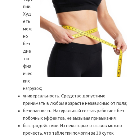
пии.
Худ
еть
мож
но
без
дие
т и
физ
ичес
ких
нагрузок;
универсальность. Средство допустимо
принимать в любом возрасте независимо от пола;
безопасность. Натуральный состав работает без
побочных эффектов, не вызывая привыкания;
быстродействие. Из некоторых отзывов можно
прочесть, что таблетки помогли за 30 суток