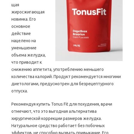
щая
жиросжигающая
новинка. Его
основное
действие
нацелено на
уменьшение
объема желудка,
что приводит к
снижению аппетита, употреблению меньшего
количества калорий. Продукт рекомендуется многими
диетологами, предусмотрен для безрецептурного
отпуска.
Рекомендуя купить Tonus Fit для похудения, врачи
отмечают, что это выгодная альтернатива
хирургической коррекции размеров желудка.
Натуральное средство работает без побочных
эффектов, не способно вызвать привыкание. Его