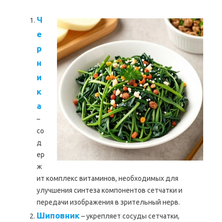
Ч
е
р
н
и
к
а
–
со
д
ер
ж
ит комплекс витаминов, необходимых для
улучшения синтеза компонентов сетчатки и
передачи изображения в зрительный нерв.
Шиповник
– укрепляет сосуды сетчатки,