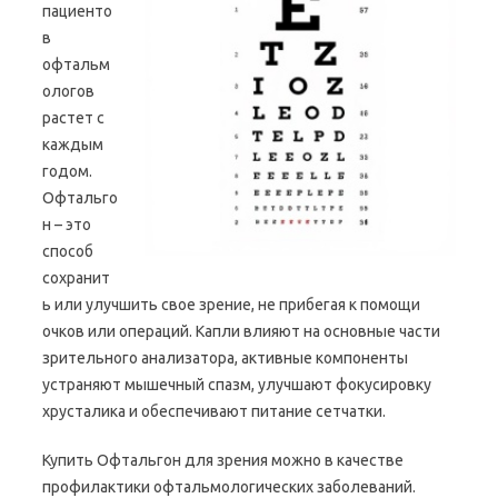
пациенто
в
офтальм
ологов
растет с
каждым
годом.
Офтальго
н – это
способ
сохранит
ь или улучшить свое зрение, не прибегая к помощи
очков или операций. Капли влияют на основные части
зрительного анализатора, активные компоненты
устраняют мышечный спазм, улучшают фокусировку
хрусталика и обеспечивают питание сетчатки.
Купить Офтальгон для зрения можно в качестве
профилактики офтальмологических заболеваний.